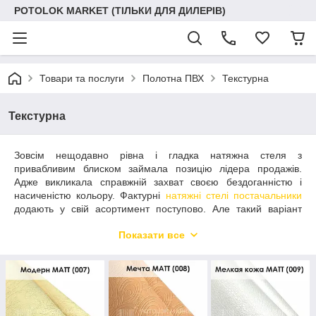
POTOLOK MARKET (ТІЛЬКИ ДЛЯ ДИЛЕРІВ)
Товари та послуги
Полотна ПВХ
Текстурна
Текстурна
Зовсім нещодавно рівна і гладка натяжна стеля з
привабливим блиском займала позицію лідера продажів.
Адже викликала справжній захват своєю бездоганністю і
насиченістю кольору. Фактурні
натяжні стелі постачальники
додають у свій асортимент поступово. Але такий варіант
дуже швидко набирає популярність серед покупців. Вони самі
Показати все
по собі виглядають свіжо і оригінально, а також додають
нотку нестандартності в загальну картину інтер'єру. Натяжна
стеля такого плану дійсно виглядає незвично і дуже стильно.
Текстурні натяжні стелі – які вони?
Їх ключова відмінність від інших стандартних моделей –