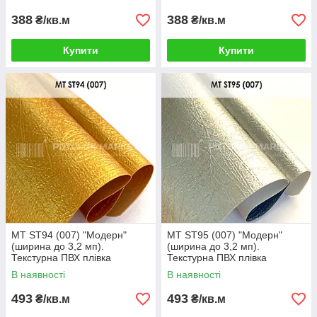
388
388
₴/кв.м
₴/кв.м
Купити
Купити
MT ST94 (007) "Модерн"
MT ST95 (007) "Модерн"
(ширина до 3,2 мп).
(ширина до 3,2 мп).
Текстурна ПВХ плівка
Текстурна ПВХ плівка
В наявності
В наявності
493
493
₴/кв.м
₴/кв.м