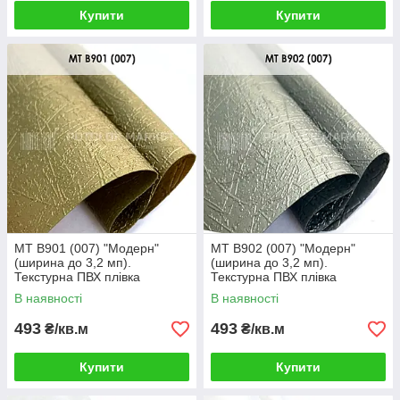
Купити
Купити
MT B901 (007) "Модерн"
MT B902 (007) "Модерн"
(ширина до 3,2 мп).
(ширина до 3,2 мп).
Текстурна ПВХ плівка
Текстурна ПВХ плівка
В наявності
В наявності
493
493
₴/кв.м
₴/кв.м
Купити
Купити