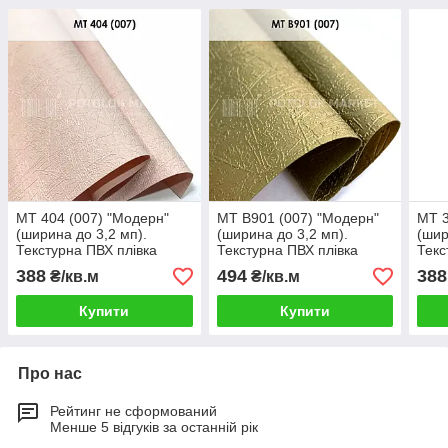
MT 404 (007) "Модерн"
MT B901 (007) "Модерн"
MT 3
(ширина до 3,2 мп).
(ширина до 3,2 мп).
(шир
Текстурна ПВХ плівка
Текстурна ПВХ плівка
Текс
388
494
388
₴/кв.м
₴/кв.м
Купити
Купити
Про нас
Рейтинг не сформований
Менше 5 відгуків за останній рік