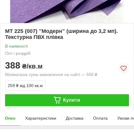
MT 225 (007) "Модерн" (ширина до 3,2 мп).
Текстурна ПВХ плівка
В наявності
Опт і роздріб
388
₴/кв.м
Мінімальна сума замовлення на сайті — 500 ₴
259 ₴
від 100 кв.м
Купити
Опис
Характеристики
Доставка
Оплата
Умови п