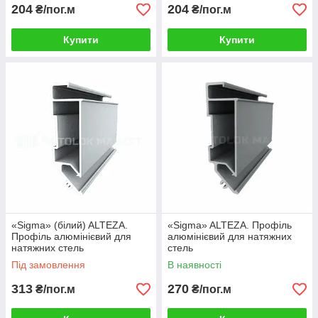
204
204
₴/пог.м
₴/пог.м
Купити
Купити
«Sigma» (білий) ALTEZA.
«Sigma» ALTEZA. Профіль
Профіль алюмінієвий для
алюмінієвий для натяжних
натяжних стель
стель
Під замовлення
В наявності
313
270
₴/пог.м
₴/пог.м