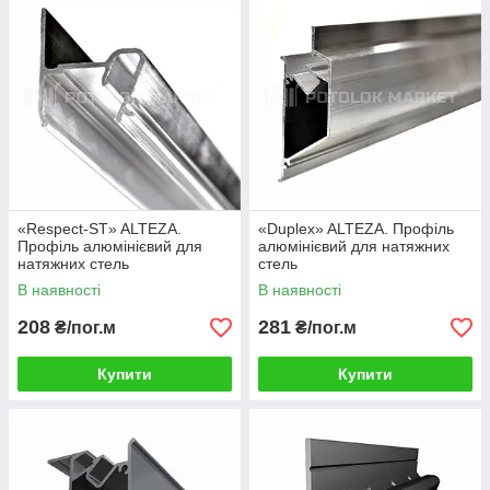
«Respect-ST» ALTEZA.
«Duplex» ALTEZA. Профіль
Профіль алюмінієвий для
алюмінієвий для натяжних
натяжних стель
стель
В наявності
В наявності
208
281
₴/пог.м
₴/пог.м
Купити
Купити