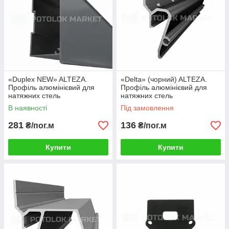
«Duplex NEW» ALTEZA.
«Delta» (чорний) ALTEZA.
Профіль алюмінієвий для
Профіль алюмінієвий для
натяжних стель
натяжних стель
В наявності
Під замовлення
281
136
₴/пог.м
₴/пог.м
Купити
Купити