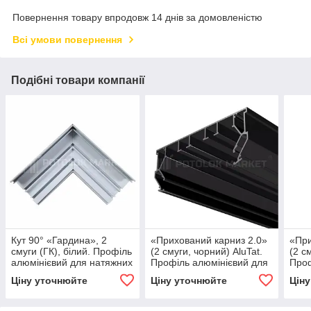
Повернення товару впродовж 14 днів за домовленістю
Всі умови повернення
Подібні товари компанії
Кут 90° «Гардина», 2
«Прихований карниз 2.0»
«При
смуги (ГК), білий. Профіль
(2 смуги, чорний) AluTat.
(2 с
алюмінієвий для натяжних
Профіль алюмінієвий для
Проф
стель
натяжних стель
натя
Ціну уточнюйте
Ціну уточнюйте
Цін