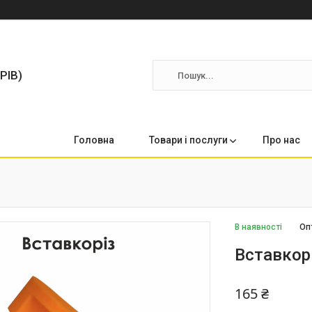
РІВ)
Головна
Товари і послуги
Про нас
В наявності
Оп
Вставкор
165 ₴