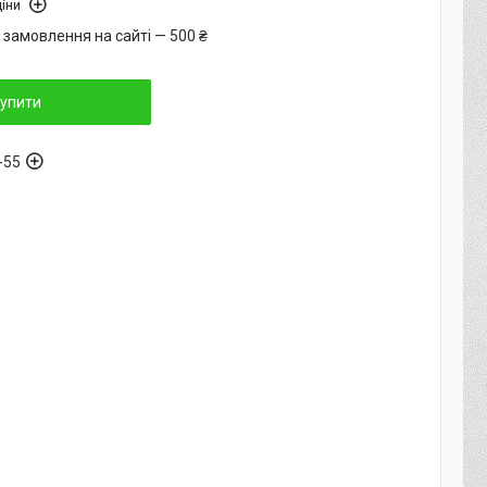
іни
 замовлення на сайті — 500 ₴
упити
-55