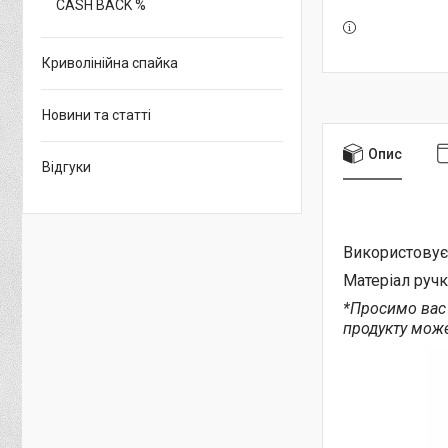
CASH BACK %
Криволінійна спайка
Новини та статті
Опис
Відгуки
Використовує
Матеріал ручк
*Просимо вас 
продукту може