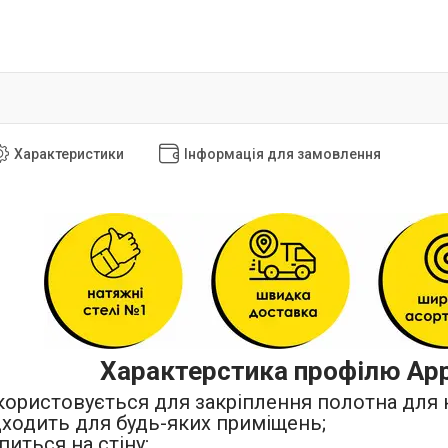
Характеристики
Інформація для замовлення
Характерстика
профілю
Ap
ористовується для закріплення полотна для н
дходить для будь-яких приміщень;
питься на стіну;