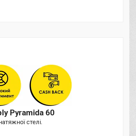
ply
Pyramida 60
атяжної стелі.