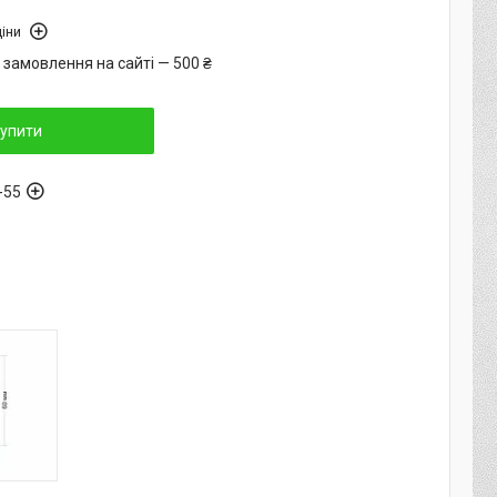
іни
 замовлення на сайті — 500 ₴
упити
-55