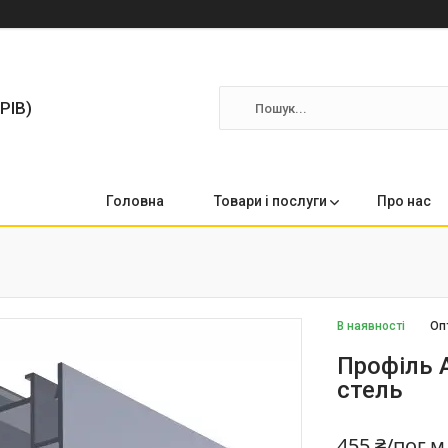
РІВ)
Головна
Товари і послуги
Про нас
В наявності
Оп
Профіль 
стель
455 ₴/пог.м