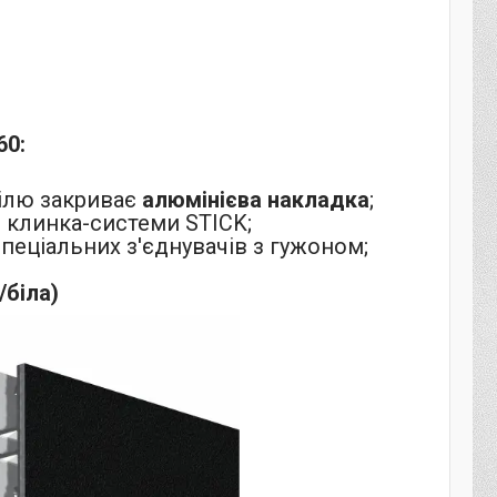
60
:
філю закриває
алюмінієва накладка
;
о клинка-системи STICK;
пеціальних з'єднувачів з гужоном;
/біла)