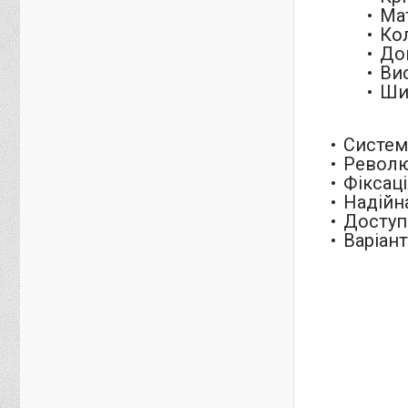
Ма
Ко
До
Ви
Ши
Система
Револю
Фіксац
Надійн
Доступн
Варіан