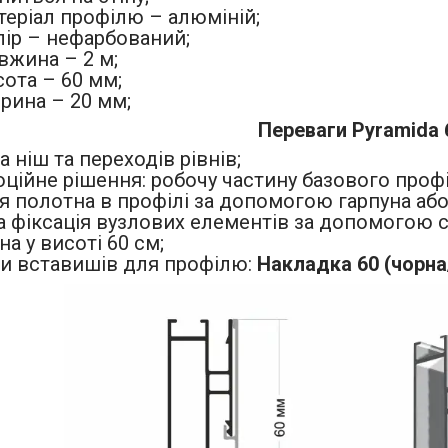
теріал профілю
–
алюміній;
лір
–
нефарбований;
вжина
–
2 м;
сота
–
60 мм;
рина – 20 мм;
Переваги
Pyramida 
 ніш та переходів рівнів;
ційне рішення: робочу частину базового про
ія полотна в профілі за допомогою гарпуна аб
а фіксація вузлових елементів за допомогою с
а у висоті 60 см;
ти вставишів для профілю:
Накладка 60 (чорна