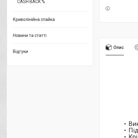
CASH BACK %
Криволінійна спайка
Новини та статті
Опис
Відгуки
Вик
Пі
Крі