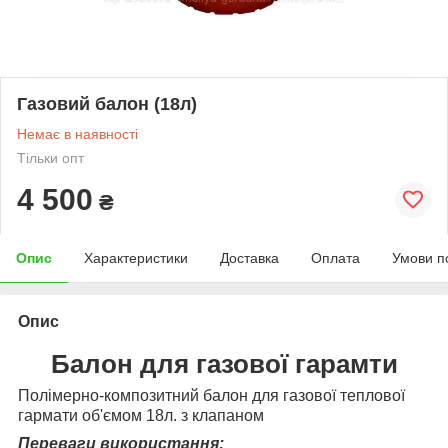
Газовий балон (18л)
Немає в наявності
Тільки опт
4 500
₴
Опис
Характеристики
Доставка
Оплата
Умови п
Опис
Балон для газової гарамти
Полімерно-композитний балон для газової теплової
гармати об'ємом 18л. з клапаном
Переваги використання: