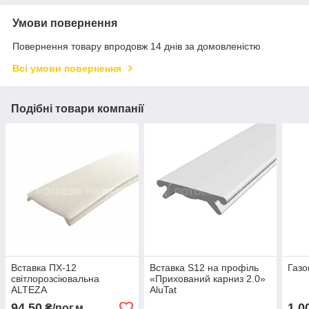
Умови повернення
Повернення товару впродовж 14 днів за домовленістю
Всі умови повернення
Подібні товари компанії
Вставка ПХ-12
Вставка S12 на профіль
Газо
світлорозсіювальна
«Прихований карниз 2.0»
ALTEZA
AluTat
94,50
1 0
₴/пог.м