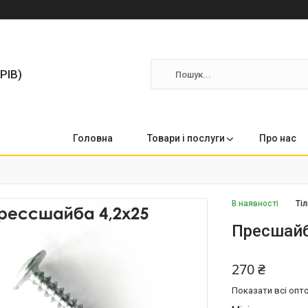
РІВ)
Головна
Товари і послуги
Про нас
В наявності
Ті
Пресшайб
270 ₴
Показати всі опто