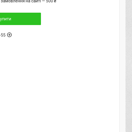
 замовлення на сайті — 500 ₴
упити
-55