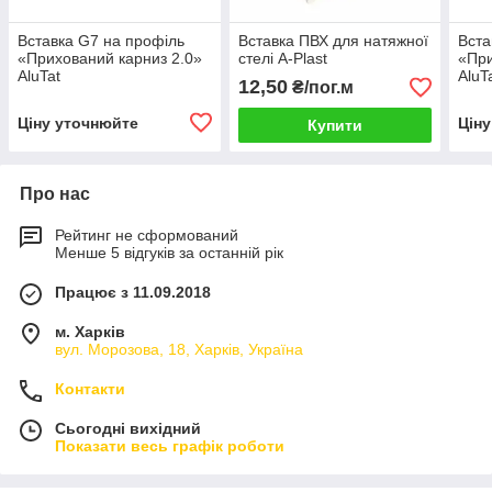
Вставка G7 на профіль
Вставка ПВХ для натяжної
Вста
«Прихований карниз 2.0»
стелі A-Plast
«При
AluTat
AluT
12,50
₴/пог.м
Ціну уточнюйте
Цін
Купити
Про нас
Рейтинг не сформований
Менше 5 відгуків за останній рік
Працює з 11.09.2018
м. Харків
вул. Морозова, 18, Харків, Україна
Контакти
Сьогодні вихідний
Показати весь графік роботи