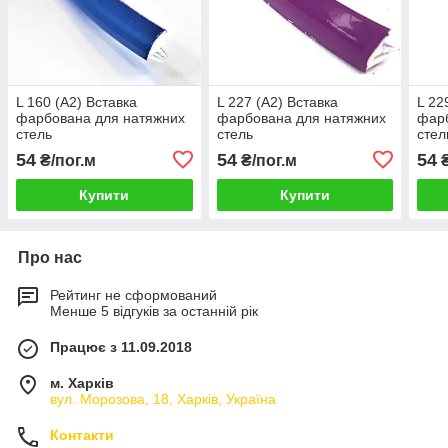
L 160 (А2) Вставка
L 227 (А2) Вставка
L 22
фарбована для натяжних
фарбована для натяжних
фарб
стель
стель
стел
54
54
54
₴/пог.м
₴/пог.м
₴
Купити
Купити
Про нас
Рейтинг не сформований
Менше 5 відгуків за останній рік
Працює з 11.09.2018
м. Харків
вул. Морозова, 18, Харків, Україна
Контакти