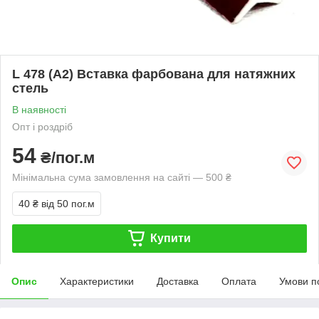
L 478 (А2) Вставка фарбована для натяжних
стель
В наявності
Опт і роздріб
54
₴/пог.м
Мінімальна сума замовлення на сайті — 500 ₴
40 ₴
від 50 пог.м
Купити
Опис
Характеристики
Доставка
Оплата
Умови п