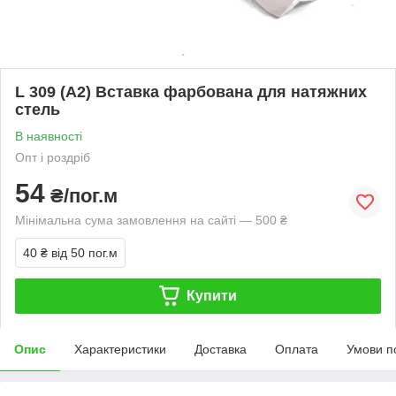
L 309 (А2) Вставка фарбована для натяжних
стель
В наявності
Опт і роздріб
54
₴/пог.м
Мінімальна сума замовлення на сайті — 500 ₴
40 ₴
від 50 пог.м
Купити
Опис
Характеристики
Доставка
Оплата
Умови п