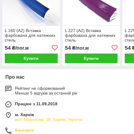
L 160 (А2) Вставка
L 227 (А2) Вставка
L 22
фарбована для натяжних
фарбована для натяжних
фарб
стель
стель
стел
54
54
54
₴/пог.м
₴/пог.м
₴
Купити
Купити
Про нас
Рейтинг не сформований
Менше 5 відгуків за останній рік
Працює з 11.09.2018
м. Харків
вул. Морозова, 18, Харків, Україна
Контакти