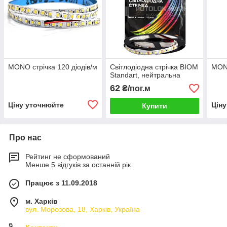
MONO стрічка 120 діодів/м
Світлодіодна стрічка BIOM
MONO
Standart, нейтральна
62
₴/пог.м
Ціну уточнюйте
Цін
Купити
Про нас
Рейтинг не сформований
Менше 5 відгуків за останній рік
Працює з 11.09.2018
м. Харків
вул. Морозова, 18, Харків, Україна