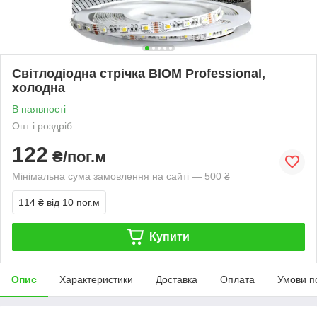
Світлодіодна стрічка BIOM Professional,
холодна
В наявності
Опт і роздріб
122
₴/пог.м
Мінімальна сума замовлення на сайті — 500 ₴
114 ₴
від 10 пог.м
Купити
Опис
Характеристики
Доставка
Оплата
Умови п