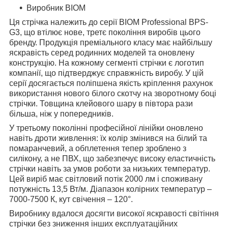
Виробник BIOM
Ця стрічка належить до серії BIOM Professional BPS-
G3, що втілює нове, третє покоління виробів цього
бренду. Продукція преміального класу має найбільшу
яскравість серед родинних моделей та оновлену
конструкцію. На кожному сегменті стрічки є логотип
компанії, що підтверджує справжність виробу. У цій
серії досягається поліпшена якість кріплення рахунок
використання нового білого скотчу на зворотному боці
стрічки. Товщина клейового шару в півтора рази
більша, ніж у попередників.
У третьому поколінні професійної лінійки оновлено
навіть дроти живлення: їх колір змінився на білий та
помаранчевий, а обплетення тепер зроблено з
силікону, а не ПВХ, що забезпечує високу еластичність
стрічки навіть за умов роботи за низьких температур.
Цей виріб має світловий потік 2000 лм і споживану
потужність 13,5 Вт/м. Діапазон колірних температур –
7000-7500 К, кут свічення – 120°.
Виробнику вдалося досягти високої яскравості світіння
стрічки без зниження інших експлуатаційних