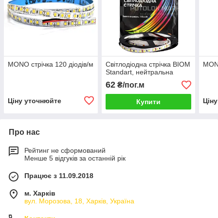
MONO стрічка 120 діодів/м
Світлодіодна стрічка BIOM
MONO
Standart, нейтральна
62
₴/пог.м
Ціну уточнюйте
Цін
Купити
Про нас
Рейтинг не сформований
Менше 5 відгуків за останній рік
Працює з 11.09.2018
м. Харків
вул. Морозова, 18, Харків, Україна