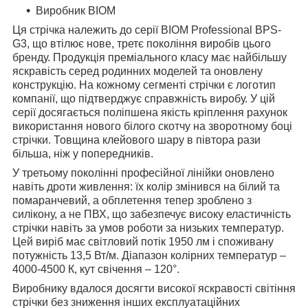
Виробник BIOM
Ця стрічка належить до серії BIOM Professional BPS-
G3, що втілює нове, третє покоління виробів цього
бренду. Продукція преміального класу має найбільшу
яскравість серед родинних моделей та оновлену
конструкцію. На кожному сегменті стрічки є логотип
компанії, що підтверджує справжність виробу. У цій
серії досягається поліпшена якість кріплення рахунок
використання нового білого скотчу на зворотному боці
стрічки. Товщина клейового шару в півтора рази
більша, ніж у попередників.
У третьому поколінні професійної лінійки оновлено
навіть дроти живлення: їх колір змінився на білий та
помаранчевий, а обплетення тепер зроблено з
силікону, а не ПВХ, що забезпечує високу еластичність
стрічки навіть за умов роботи за низьких температур.
Цей виріб має світловий потік 1950 лм і споживану
потужність 13,5 Вт/м. Діапазон колірних температур –
4000-4500 К, кут свічення – 120°.
Виробнику вдалося досягти високої яскравості світіння
стрічки без зниження інших експлуатаційних