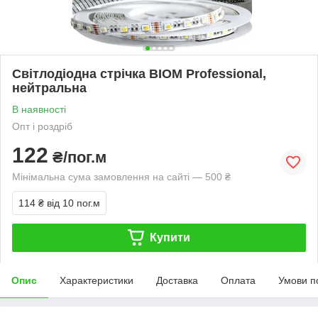
Світлодіодна стрічка BIOM Professional,
нейтральна
В наявності
Опт і роздріб
122
₴/пог.м
Мінімальна сума замовлення на сайті — 500 ₴
114 ₴
від 10 пог.м
Купити
Опис
Характеристики
Доставка
Оплата
Умови п