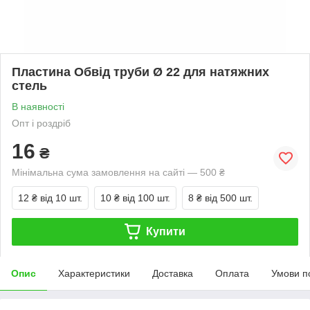
Пластина Обвід труби Ø 22 для натяжних
стель
В наявності
Опт і роздріб
16
₴
Мінімальна сума замовлення на сайті — 500 ₴
12 ₴
від 10 шт.
10 ₴
від 100 шт.
8 ₴
від 500 шт.
Купити
Опис
Характеристики
Доставка
Оплата
Умови п