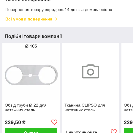
Повернення товару впродовж 14 днів за домовленістю
Всі умови повернення
Подібні товари компанії
Обвід труби Ø 22 для
Тканина CLIPSO для
Обві
натяжних стель
натяжних стель
натя
229,50
229
₴
Ціну уточнюйте
Купити