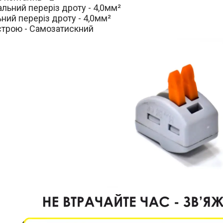
льний переріз дроту - 4,0мм²
ний переріз дроту - 4,0мм²
строю - Самозатискний