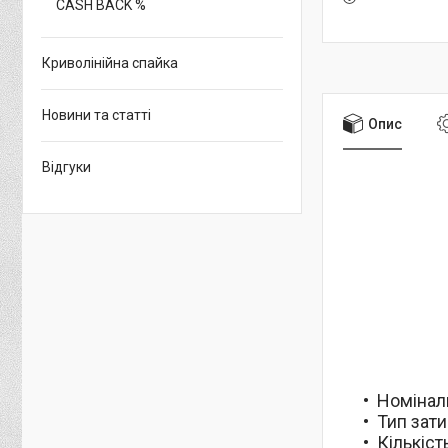
CASH BACK %
Криволінійна спайка
Новини та статті
Опис
Відгуки
Номінал
Тип зати
Кількість