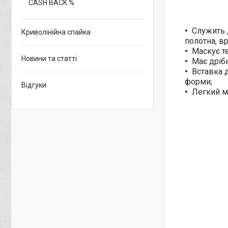
CASH BACK %
Служить 
Криволінійна спайка
полотна, вр
Маскує т
Новини та статті
Має дрібн
Вставка д
форми;
Відгуки
Легкий м