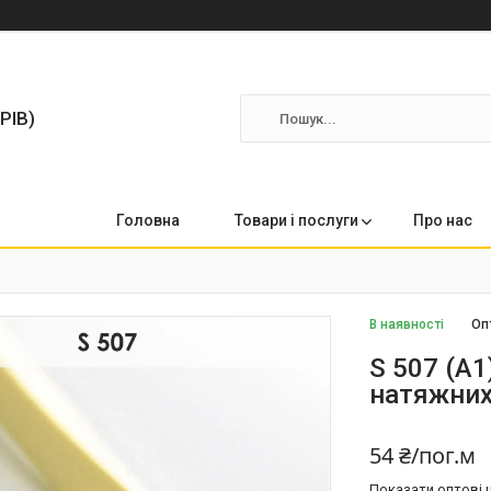
РІВ)
Головна
Товари і послуги
Про нас
В наявності
Оп
S 507 (А
натяжних
54 ₴/пог.м
Показати оптові ц