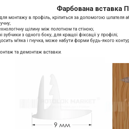
Фарбована вставка П
для монтажу в профіль, кріпиться за допомогою шпателя 
учну;
ехнологічну щілину між полотном та стіною;
і зубчики з одного боку, для кращої фіксації у профілі;
осить м'яка і гнучка, може набути форми будь-якого контуру
онтаж та демонтаж вставки.