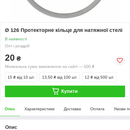
Ø 126 Протекторне кільце для натяжної стелі
В наявності
Опт і роздріб
20
₴
Мінімальна сума замовлення на сайті — 500 ₴
15 ₴
від 10 шт.
13,50 ₴
від 100 шт.
12 ₴
від 500 шт.
Купити
Опис
Характеристики
Доставка
Оплата
Умови п
Опис