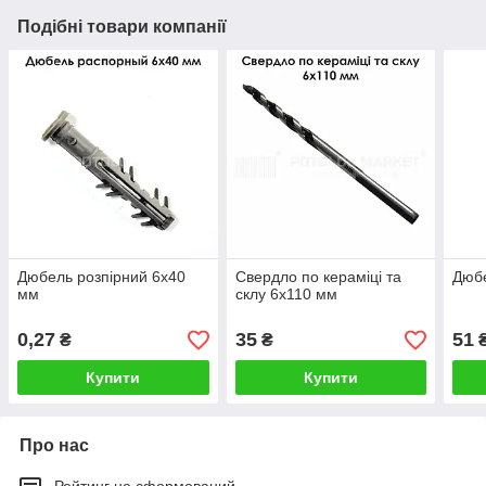
Подібні товари компанії
Дюбель розпірний 6х40
Свердло по кераміці та
Дюбе
мм
склу 6х110 мм
0,27
35
51
₴
₴
₴
Купити
Купити
Про нас