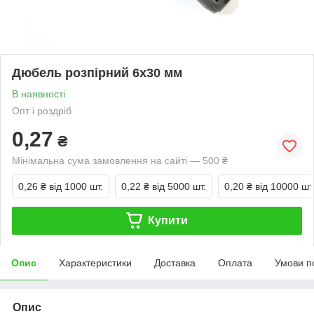
Дюбель розпірний 6х30 мм
В наявності
Опт і роздріб
0,27
₴
Мінімальна сума замовлення на сайті — 500 ₴
0,26 ₴
від 1000 шт.
0,22 ₴
від 5000 шт.
0,20 ₴
від 10000 шт
Купити
Опис
Характеристики
Доставка
Оплата
Умови п
Опис