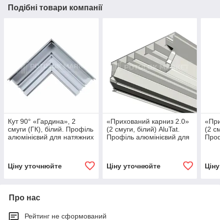
Подібні товари компанії
Кут 90° «Гардина», 2
«Прихований карниз 2.0»
«При
смуги (ГК), білий. Профіль
(2 смуги, білий) AluTat.
(2 с
алюмінієвий для натяжних
Профіль алюмінієвий для
Проф
стель
натяжних стель
натя
Ціну уточнюйте
Ціну уточнюйте
Цін
Про нас
Рейтинг не сформований