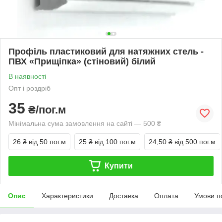
Профіль пластиковий для натяжних стель -
ПВХ «Прищіпка» (стіновий) білий
В наявності
Опт і роздріб
35
₴/пог.м
Мінімальна сума замовлення на сайті — 500 ₴
26 ₴
від 50 пог.м
25 ₴
від 100 пог.м
24,50 ₴
від 500 пог.м
Купити
Опис
Характеристики
Доставка
Оплата
Умови п