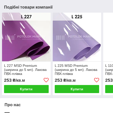
Подібні товари компанії
L 227 MSD Premium
L 225 MSD Premium
L 11
(ширина до 5 мп). Лакова
(ширина до 5 мп). Лакова
(шир
ПВХ-плівка
ПВХ-плівка
ПВХ-
253
253
253
₴/кв.м
₴/кв.м
Купити
Купити
Про нас