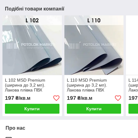
Подібні товари компанії
L 102 MSD Premium
L 110 MSD Premium
L 11
(ширина до 3,2 мп).
(ширина до 3,2 мп).
(шир
Лакова плівка ПВХ
Лакова плівка ПВХ
Лако
197
197
197
₴/кв.м
₴/кв.м
Купити
Купити
Про нас