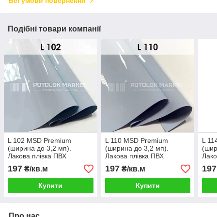
Всі умови повернення
Подібні товари компанії
L 102 MSD Premium
L 110 MSD Premium
L 11
(ширина до 3,2 мп).
(ширина до 3,2 мп).
(шир
Лакова плівка ПВХ
Лакова плівка ПВХ
Лако
197
197
197
₴/кв.м
₴/кв.м
Купити
Купити
Про нас