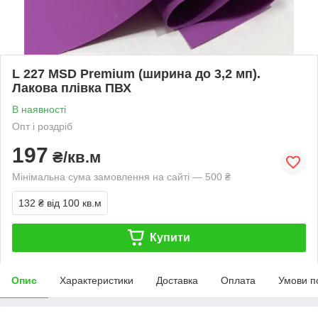
L 227 MSD Premium (ширина до 3,2 мп).
Лакова плівка ПВХ
В наявності
Опт і роздріб
197
₴/кв.м
Мінімальна сума замовлення на сайті — 500 ₴
132 ₴
від 100 кв.м
Купити
Опис
Характеристики
Доставка
Оплата
Умови п