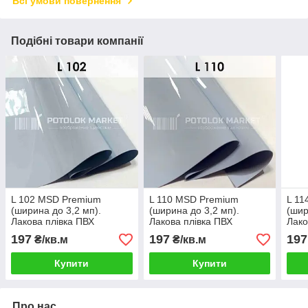
Всі умови повернення
Подібні товари компанії
L 102 MSD Premium
L 110 MSD Premium
L 11
(ширина до 3,2 мп).
(ширина до 3,2 мп).
(шир
Лакова плівка ПВХ
Лакова плівка ПВХ
Лако
197
197
197
₴/кв.м
₴/кв.м
Купити
Купити
Про нас