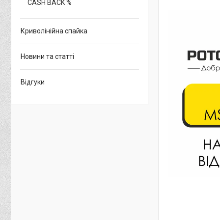
CASH BACK %
Криволінійна спайка
Новини та статті
Відгуки