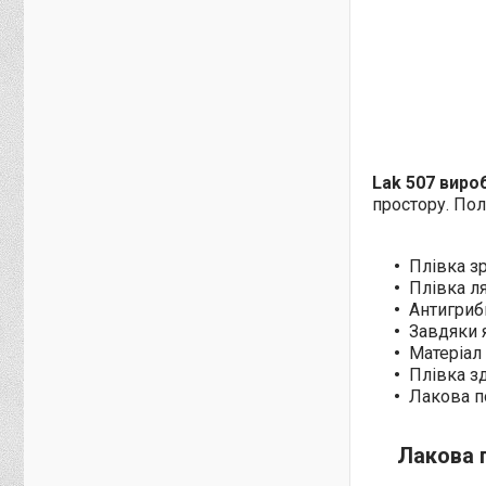
Lak 507 вир
простору. Пол
Плівка з
Плівка л
Антигрибк
Завдяки я
Матеріал 
Плівка з
Лакова п
Лакова 