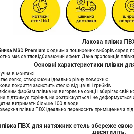
Лакова плівка ПВ
обника MSD Premium
є одним з поширених виборів серед по
отно має світловідбиваючий ефект. Дана пропозиція плівки
Основні характеристики плівки дл
ручна в монтажі
ягає легко, створюючи ідеально рівну поверхню
ове покриття захистить стелю від цвілі і грибків
кісним фарбам плівка не вигоряє на сонці і зберігає свій 
не підтримує горіння, не розтріскується і не деформується
датна витримати більше 100 л води
оверхня плівки ПВХ ідеально переносить приміщення з п
плівка ПВХ для натяжних стель збереже свою ф
десятиліть.