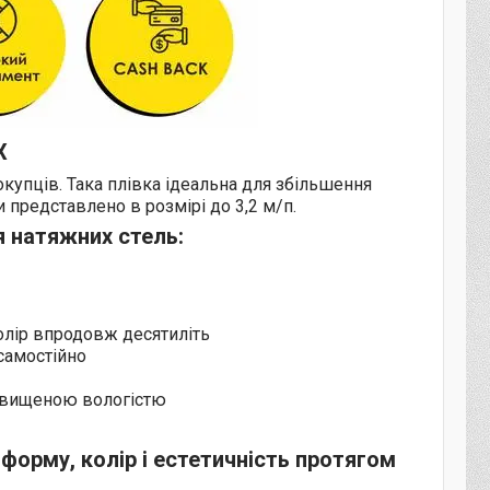
Х
купців. Така плівка ідеальна для збільшення
 представлено в розмірі до 3,2 м/п.
я натяжних стель:
колір впродовж десятиліть
 самостійно
ідвищеною вологістю
орму, колір і естетичність протягом