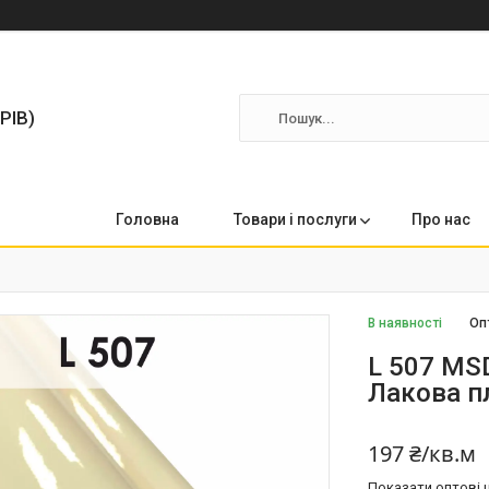
РІВ)
Головна
Товари і послуги
Про нас
В наявності
Оп
L 507 MSD
Лакова п
197 ₴/кв.м
Показати оптові ц