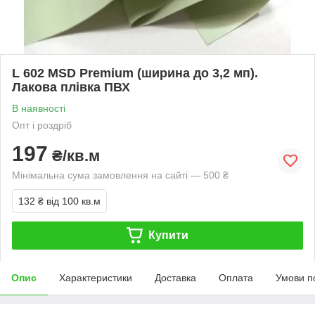
L 602 MSD Premium (ширина до 3,2 мп).
Лакова плівка ПВХ
В наявності
Опт і роздріб
197
₴/кв.м
Мінімальна сума замовлення на сайті — 500 ₴
132 ₴
від 100 кв.м
Купити
Опис
Характеристики
Доставка
Оплата
Умови п