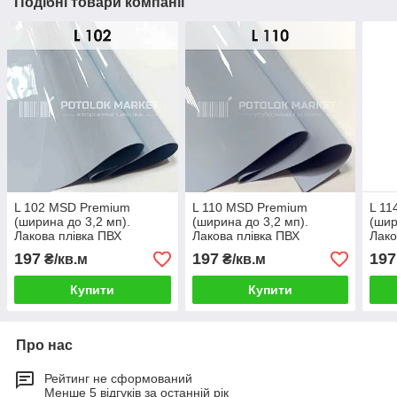
Подібні товари компанії
L 102 MSD Premium
L 110 MSD Premium
L 11
(ширина до 3,2 мп).
(ширина до 3,2 мп).
(шир
Лакова плівка ПВХ
Лакова плівка ПВХ
Лако
197
197
197
₴/кв.м
₴/кв.м
Купити
Купити
Про нас
Рейтинг не сформований
Менше 5 відгуків за останній рік